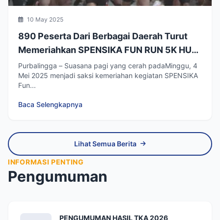
10 May 2025
890 Peserta Dari Berbagai Daerah Turut
Memeriahkan SPENSIKA FUN RUN 5K HUT
Ke-60 SMP Negeri 1 Bukateja
Purbalingga – Suasana pagi yang cerah padaMinggu, 4
Mei 2025 menjadi saksi kemeriahan kegiatan SPENSIKA
Fun...
Baca Selengkapnya
Lihat Semua Berita
INFORMASI PENTING
Pengumuman
PENGUMUMAN HASIL TKA 2026