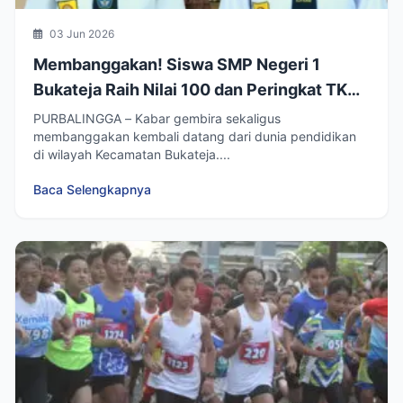
03 Jun 2026
Membanggakan! Siswa SMP Negeri 1
Bukateja Raih Nilai 100 dan Peringkat TKA
Tertinggi Se-Kabupaten Purbalingga
PURBALINGGA – Kabar gembira sekaligus
membanggakan kembali datang dari dunia pendidikan
2025/2026
di wilayah Kecamatan Bukateja....
Baca Selengkapnya