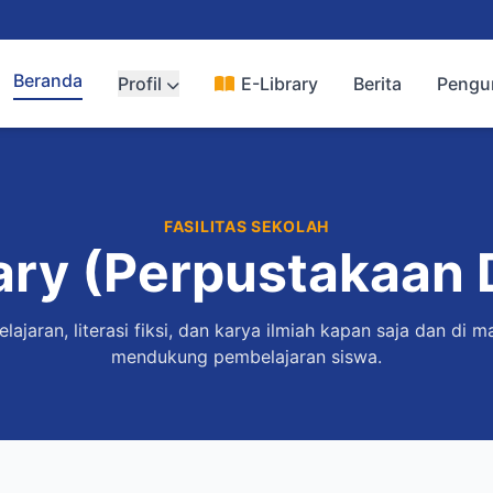
Beranda
Profil
E-Library
Berita
Peng
FASILITAS SEKOLAH
ary (Perpustakaan D
lajaran, literasi fiksi, dan karya ilmiah kapan saja dan di m
mendukung pembelajaran siswa.