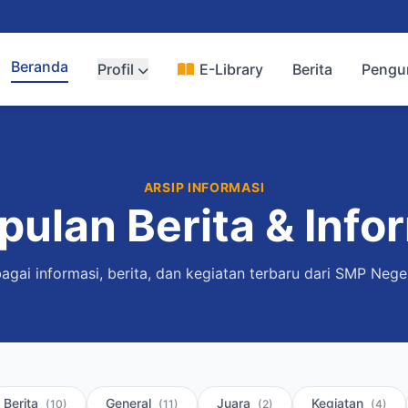
Beranda
Profil
E-Library
Berita
Peng
ARSIP INFORMASI
ulan Berita & Info
bagai informasi, berita, dan kegiatan terbaru dari SMP Neger
Berita
General
Juara
Kegiatan
(10)
(11)
(2)
(4)