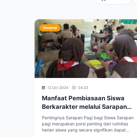
General
12 Oct 2024
04:23
Manfaat Pembiasaan Siswa
Berkarakter melalui Sarapan
Pagi di SMP Negeri 1 Bukateja
Pentingnya Sarapan Pagi bagi Siswa Sarapan
pagi merupakan porsi penting dari rutinitas
harian siswa yang secara signifikan dapat
menunjang kesehatan...