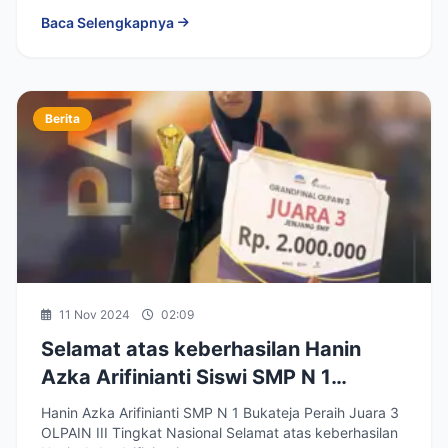
sukses...
Baca Selengkapnya
Berita
11 Nov 2024
02:09
Selamat atas keberhasilan Hanin
Azka Arifinianti Siswi SMP N 1
Bukateja Meraih Juara 3 Olimpiade
Hanin Azka Arifinianti SMP N 1 Bukateja Peraih Juara 3
PAI Nasional III
OLPAIN III Tingkat Nasional Selamat atas keberhasilan