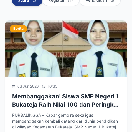
Juara
Kegiatan
Pendidikan
(2)
(4)
(2)
Berita
03 Jun 2026
10:35
Membanggakan! Siswa SMP Negeri 1
Bukateja Raih Nilai 100 dan Peringkat
TKA Tertinggi Se-Kabupaten
PURBALINGGA – Kabar gembira sekaligus
Purbalingga 2025/2026
membanggakan kembali datang dari dunia pendidikan
di wilayah Kecamatan Bukateja. SMP Negeri 1 Bukateja