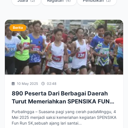
Juara
Kegiatan
Pendidikan
(2)
(4)
(2)
Berita
10 May 2025
02:48
890 Peserta Dari Berbagai Daerah
Turut Memeriahkan SPENSIKA FUN
RUN 5K HUT Ke-60 SMP Negeri 1
Purbalingga – Suasana pagi yang cerah padaMinggu, 4
Bukateja
Mei 2025 menjadi saksi kemeriahan kegiatan SPENSIKA
Fun Run 5K,sebuah ajang lari santai...