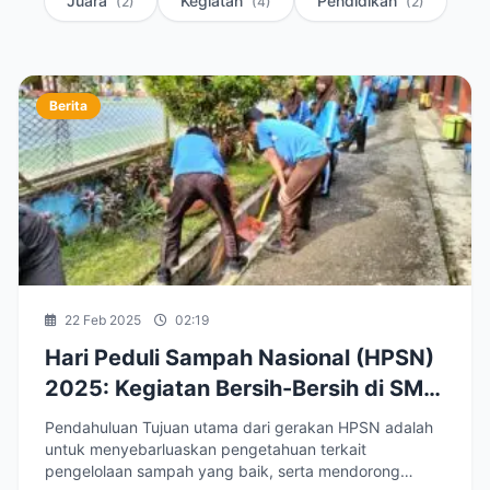
Juara
Kegiatan
Pendidikan
(2)
(4)
(2)
Berita
22 Feb 2025
02:19
Hari Peduli Sampah Nasional (HPSN)
2025: Kegiatan Bersih-Bersih di SMP
Negeri 1 Bukateja
Pendahuluan Tujuan utama dari gerakan HPSN adalah
untuk menyebarluaskan pengetahuan terkait
pengelolaan sampah yang baik, serta mendorong