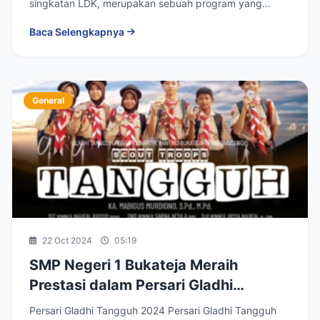
singkatan LDK, merupakan sebuah program yang
dirancang...
Baca Selengkapnya
General
22 Oct 2024
05:19
SMP Negeri 1 Bukateja Meraih
Prestasi dalam Persari Gladhi
Tangguh Menjelang Pramuka Garuda
Persari Gladhi Tangguh 2024 Persari Gladhi Tangguh