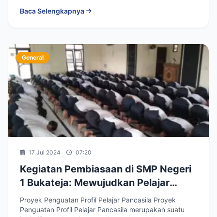
Baca Selengkapnya
General
17 Jul 2024
07:20
Kegiatan Pembiasaan di SMP Negeri
1 Bukateja: Mewujudkan Pelajar
Pancasila yang Beriman dan
Proyek Penguatan Profil Pelajar Pancasila Proyek
Berakhlak Mulia
Penguatan Profil Pelajar Pancasila merupakan suatu