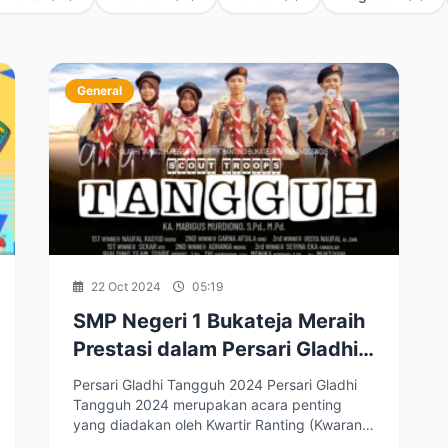
General
22 Oct 2024
05:19
SMP Negeri 1 Bukateja Meraih
Prestasi dalam Persari Gladhi
Tangguh Menjelang Pramuka
Persari Gladhi Tangguh 2024 Persari Gladhi
Garuda 2024
Tangguh 2024 merupakan acara penting
yang diadakan oleh Kwartir Ranting (Kwaran)
Bukateja pada tanggal...