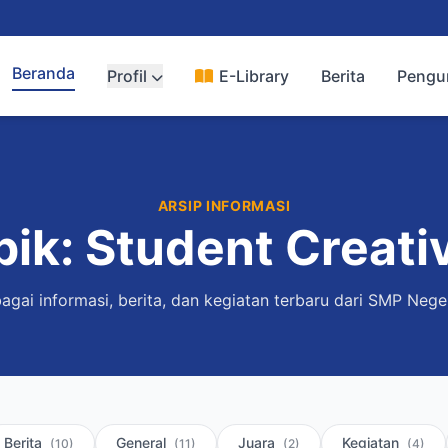
Beranda
Profil
E-Library
Berita
Peng
ARSIP INFORMASI
pik: Student Creativ
bagai informasi, berita, dan kegiatan terbaru dari SMP Neger
Berita
General
Juara
Kegiatan
(10)
(11)
(2)
(4)